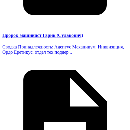
Пророк-машинист Гарик (Сулакович)
Сводка Принадлежность: Адептус Механикум, Инквизиция,
Ордо Еретикус, отдел тех.поддер...