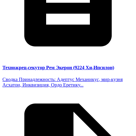
Техножрец-секутор Рем Экерон (9224 Хи-Ипсилон)
Сводка Принадлежность: Адептус Механикус, мир-кузня
Асхатон, Инквизиция, Ордо Еретику...