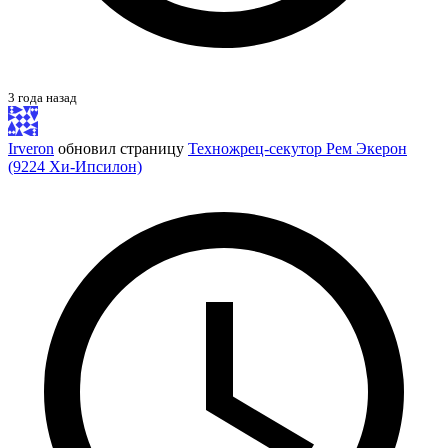
3 года назад
Irveron
обновил страницу
Техножрец-секутор Рем Экерон
(9224 Хи-Ипсилон)