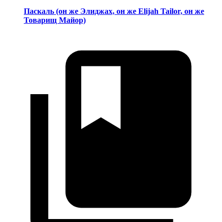
Паскаль (он же Элиджах, он же Elijah Tailor, он же
Товарищ Майор)