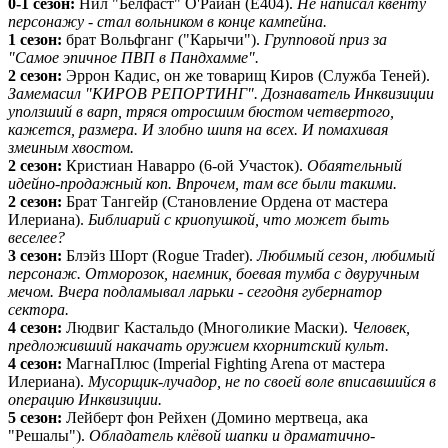
0-1 сезон:
Нил "Белфаст" О'Райан (Е404).
Не написал квенту
персонажу - стал вольником в конце кампейна.
1 сезон:
брат Вольфганг ("Карычи").
Групповой приз за
"Самое эпичное ПВП в Пандхамме".
2 сезон:
Эррон Кадис, он же товарищ Киров (Служба Теней).
Замемасил "КИРОВ РЕПОРТИНГ". Дознаватель Инквизиции
уползший в варп, тряся отросшим бюстом четвертого,
кажется, размера. И злобно шипя на всех. И помахивая
змеиным хвостом.
2 сезон:
Кристиан Наварро (6-ой Участок).
Обаятельный
идейно-продажный коп. Впрочем, там все были такими.
2 сезон:
Брат Тангейр (Становление Ордена от мастера
Илериана).
Библиарий с криопушкой, что может быть
веселее?
3 сезон:
Блэйз Шорт (Rogue Trader).
Любимый сезон, любимый
персонаж. Отморозок, наемник, боевая тумба с двуручным
мечом. Вчера подламывал ларьки - сегодня губернатор
сектора.
4 сезон:
Людвиг Кастальдо (Многоликие Маски).
Человек,
предложивший накачать оружием кхорнитский культ.
4 сезон:
МагнаПлюс (Imperial Fighting Arena от мастера
Илериана).
Мусорщик-лучадор, не по своей воле вписавшийся в
операцию Инквизиции.
5 сезон:
Лейберт фон Рейхен (Домино мертвеца, ака
"Решалы").
Обладатель клёвой шапки и драматично-