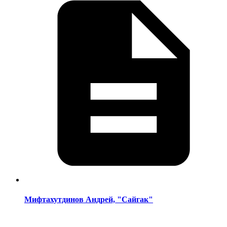
Мифтахутдинов Андрей, "Сайгак"