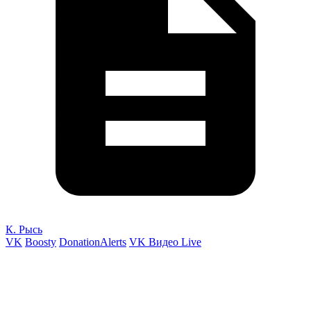
К. Рысь
VK
Boosty
DonationAlerts
VK Видео Live