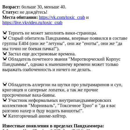
Возраст:
больше 30, меньше 40.
Статус:
не дождётесь!
Места обитания:
https://vk.com/toxic_crab
и
https://live.vkvideo.ru/toxic_crab
🦀 Терпеть не может заполнять вики-страницы.
🦀 Старый обитатель Пандхаммы, впервые появился в составе
группы Е404 (они же "летуны", они же "еноты", они же "да
мы точно не боевая пачка!").
🦀 Застал еще достримовые времена.
🦀 Обладатель почетного звания "Миротворческий Корпус
Пандхаммы", однако к нынешнему времени может только
выражать озабоченность и ничего не делать.
🦀 Обладатель аллергии на шутки про ультрамаринов и суп,
криговцев и саперные лопатки, а так же прочие
просроченные ваха-баяны.
🦀 Участник неформальных внутрипандхаммеровских
коллективов "Морниваль", "Токсичное Трио" и "да я вас
разгоню нахер и буду водить ваншоты!".
🦀 Категоричный аниме-хейтер.
Известные появления в пределах Пандхаммера: