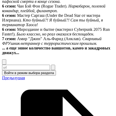
пафосной смерти в конце сезона.
6 сезон:
Чан Бэй Фон (Rogue Trader).
Наркобарон, полевой
командир, плейбой, филантроп.
6 сезон:
Мастер Саргаш (Under the Dead Star от мастера
Илериана).
Кто буйный?! Я буйный?! Сам ты буйный, я
терминатор Хаоса!
6 сезон:
Мироздание и бытие (мастерил Cyberpunk 2075 Run
Faster!).
Было классно, но реал оказался беспощаден.
7 сезон:
Амир "Джин" Аль-Фарид (Анклав).
Сварливый
ФРУшник-нетраннер с террористическим прошлым.
... а еще энное количество ваншотов, камео и закадровых
движух...
Войти в режим выбора раздела
Предыдущая