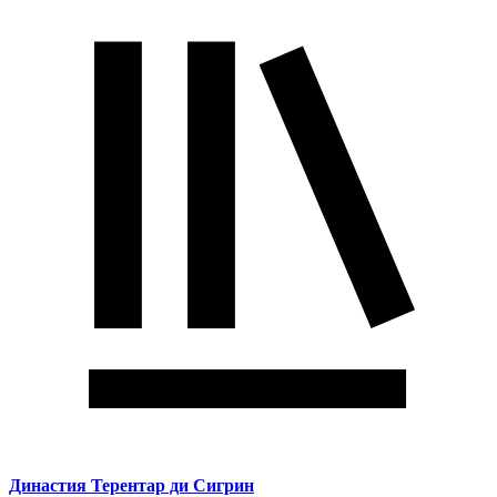
Династия Терентар ди Сигрин