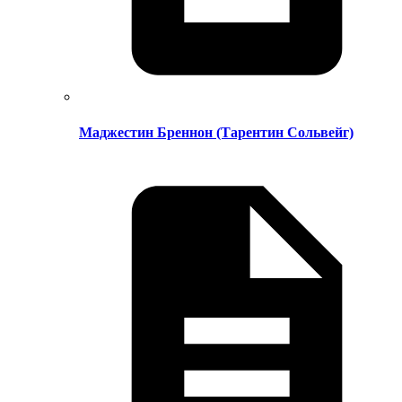
Маджестин Бреннон (Тарентин Сольвейг)