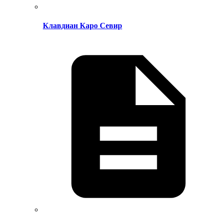
Клавдиан Каро Севир