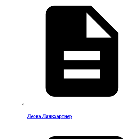
Леона Ланкхартнер