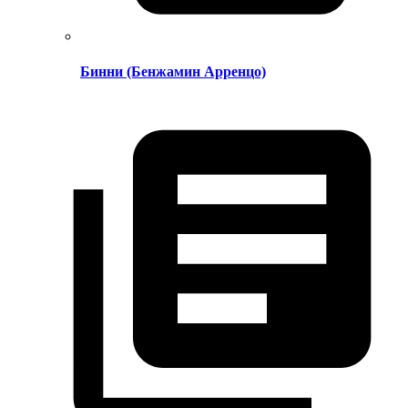
Бинни (Бенжамин Арренцо)