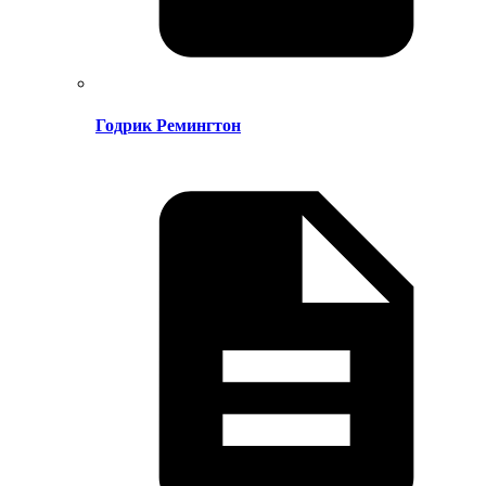
Годрик Ремингтон