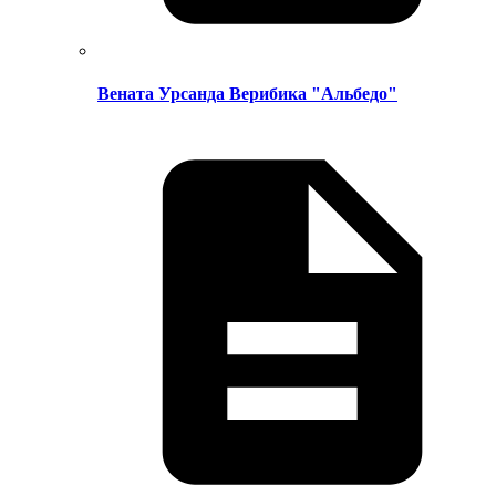
Вената Урсанда Верибика "Альбедо"