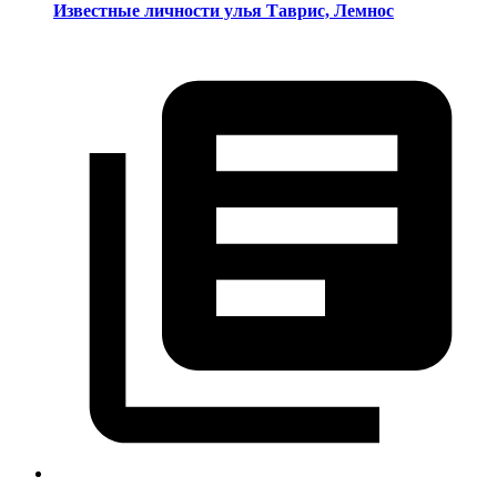
Известные личности улья Таврис, Лемнос