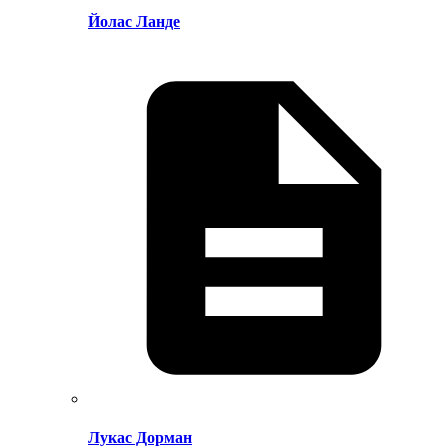
Йолас Ланде
Лукас Дорман