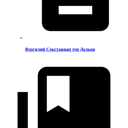
Вергилий Секставиан тен Дольор