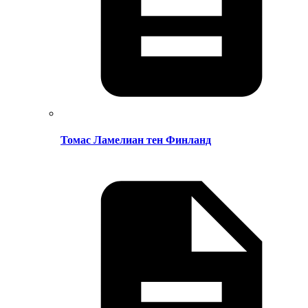
Томас Ламелиан тен Финланд