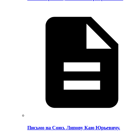
Письмо на Союз. Липову Каю Юрьевичу.