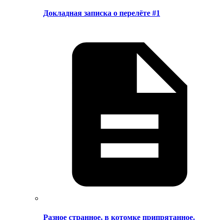
Докладная записка о перелёте #1
Разное странное, в котомке припрятанное.