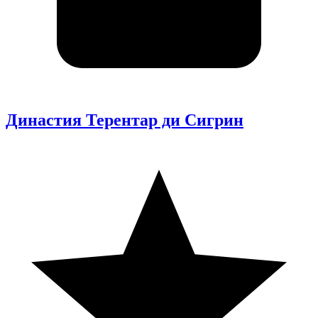
Династия Терентар ди Сигрин