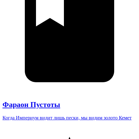
Фараон Пустоты
Когда Империум видит лишь пески, мы видим золото Кемет