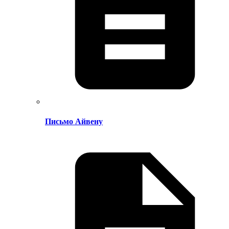
Письмо Айвену