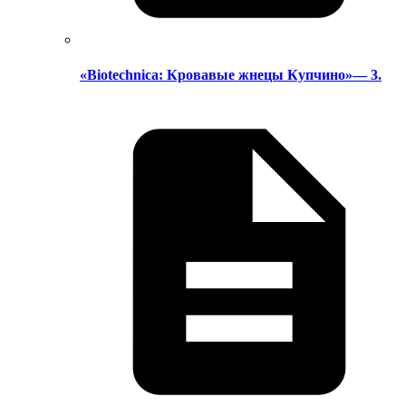
«Biotechnica: Кровавые жнецы Купчино»— 3.