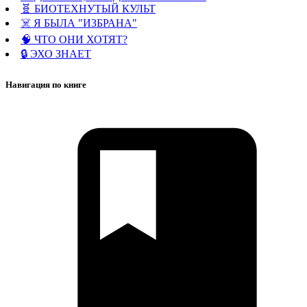
🧬 БИОТЕХНУТЫЙ КУЛЬТ
☠️ Я БЫЛА "ИЗБРАНА"
🧠 ЧТО ОНИ ХОТЯТ?
🔒 ЭХО ЗНАЕТ
Навигация по книге