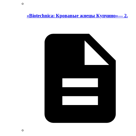
«Biotechnica: Кровавые жнецы Купчино»— 2.