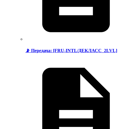
📡 Передача: [FRU-INTL/ДЕКЛАСС_2LVL]