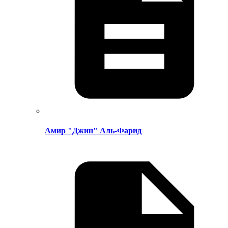
Амир "Джин" Аль-Фарид