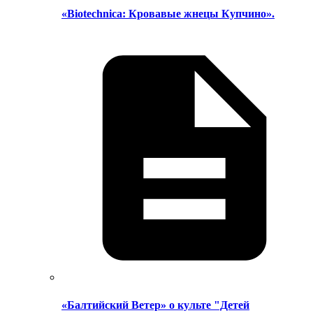
«Biotechnica: Кровавые жнецы Купчино».
«Балтийский Ветер» о культе "Детей