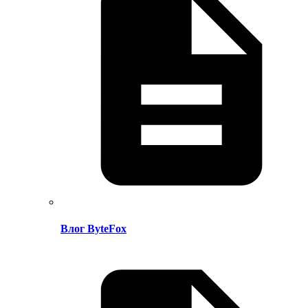
Влог ByteFox