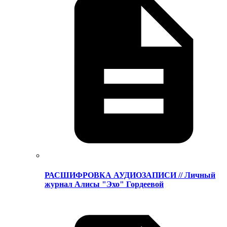
РАСШИФРОВКА АУДИОЗАПИСИ // Личный
журнал Алисы "Эхо" Гордеевой