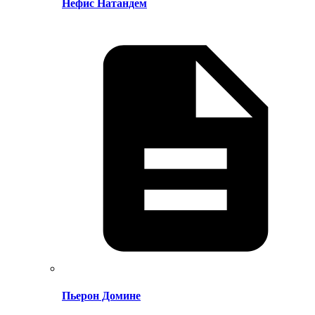
Нефис Натандем
Пьерон Домине