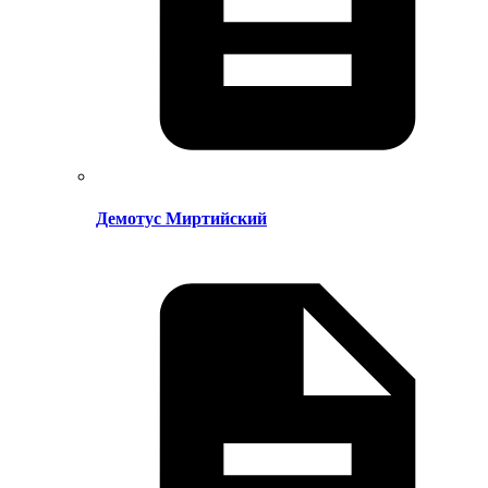
Демотус Миртийский