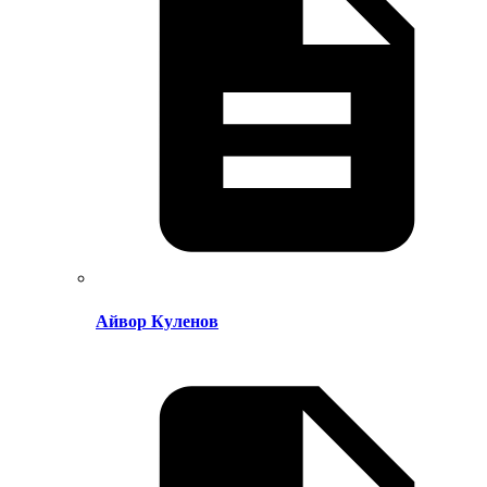
Айвор Куленов