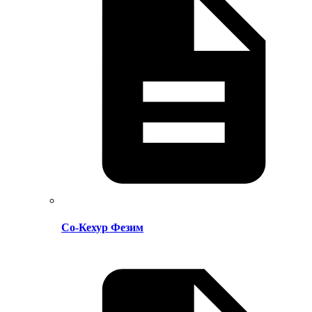
Со-Кехур Фезим