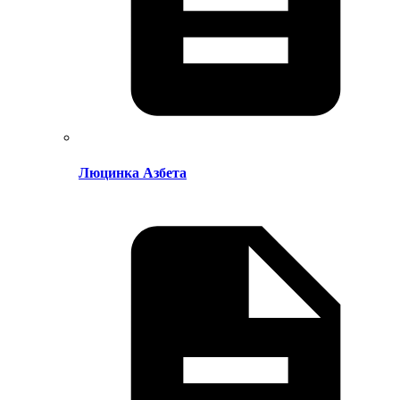
Люцинка Азбета