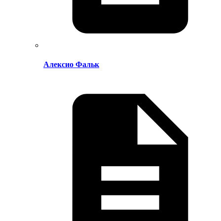
Алексио Фальк