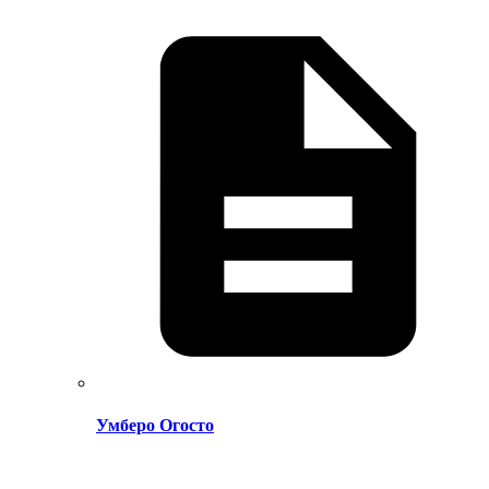
Умберо Огосто