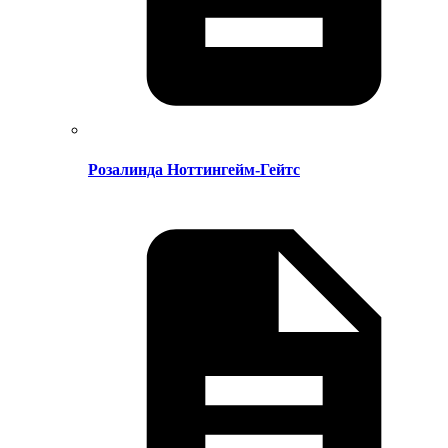
Розалинда Ноттингейм-Гейтс