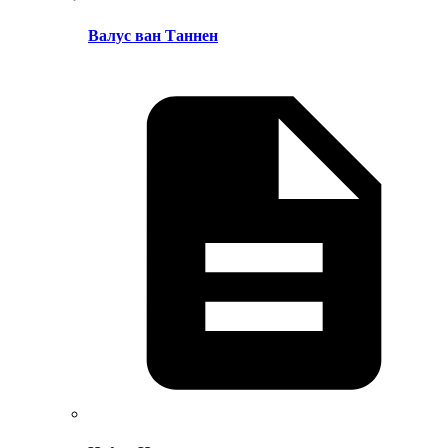
Валус ван Таннен