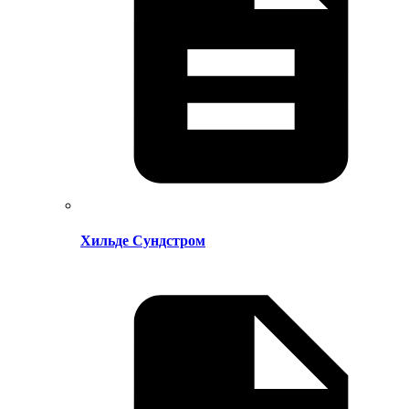
Хильде Сундстром