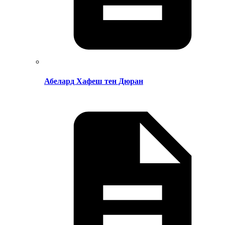
Абелард Хафеш тен Дюран