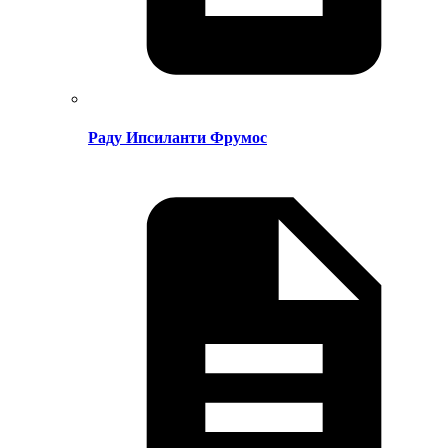
Раду Ипсиланти Фрумос