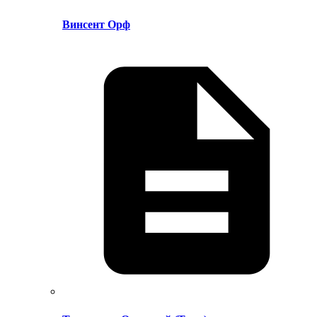
Винсент Орф