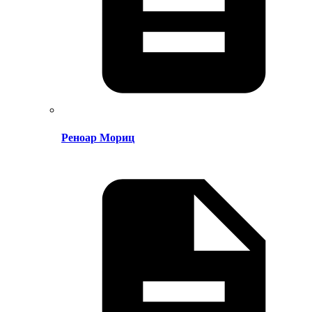
Реноар Мориц