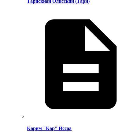
Тарискиан Олисский (Тарн)
Карим "Кар" Иссаа