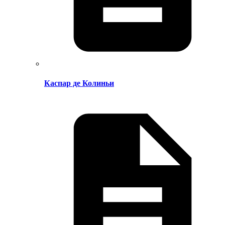
Каспар де Колиньи