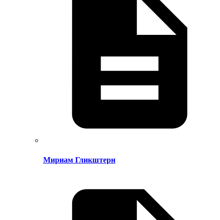
Мириам Гликштерн