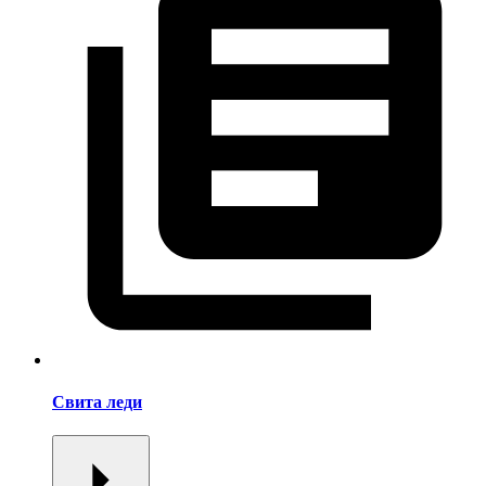
Свита леди