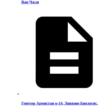
Ван Чжэн
Генетор Армистан φ-14, Дивизио Биологис.