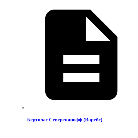
Бертолас Северенинофф (Ворейс)