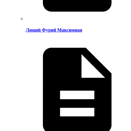
Люций Фурий Максимиан