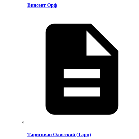
Винсент Орф
Тарискиан Олисский (Тарн)