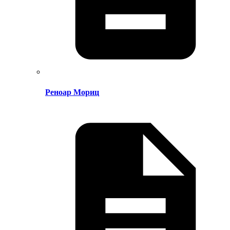
Реноар Мориц