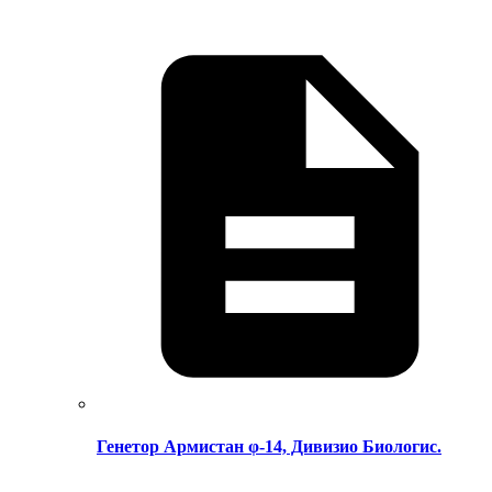
Генетор Армистан φ-14, Дивизио Биологис.