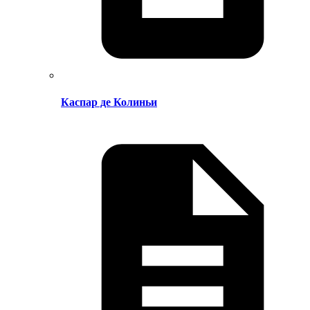
Каспар де Колиньи