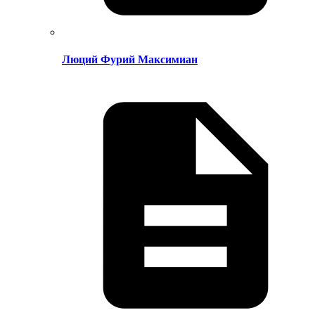
Люций Фурий Максимиан