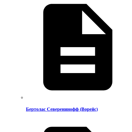
Бертолас Северенинофф (Ворейс)