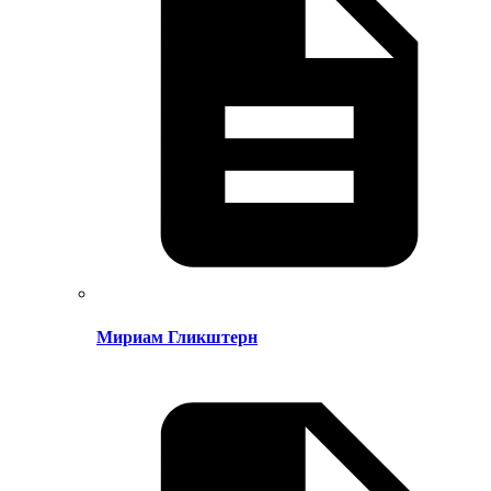
Мириам Гликштерн