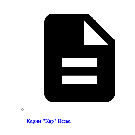
Карим "Кар" Иссаа