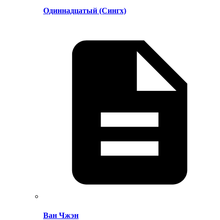
Одиннадцатый (Сингх)
Ван Чжэн