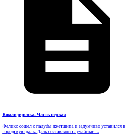
Командировка. Часть первая
Феликс сошел с палубы джетшипа и задумчиво уставился в
городскую даль. Даль составляли случайные ...