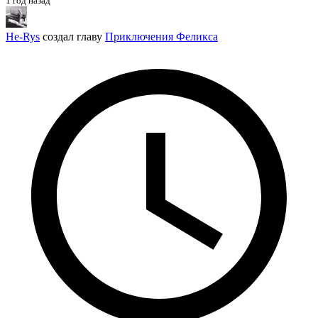
1 год назад
He-Rys
создал главу
Приключения Феликса