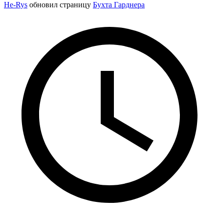
He-Rys
обновил страницу
Бухта Гарднера