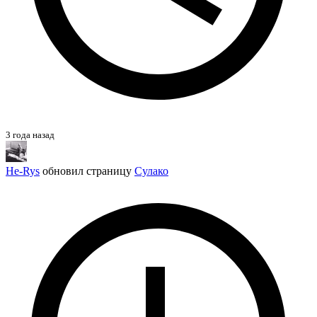
3 года назад
He-Rys
обновил страницу
Сулако