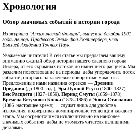
Хронология
Обзор значимых событий в истории города
Из журнала "Алхимический Фонарь", выпуск за декабрь 1901
года. Автор: Профессор Эмиль фон Рюттерберг, член
Высшей Академии Точных Наук.
Уважаемые читатели! В сей статье мы предлагаем вашему
вниманию сжатый обзор истории нашего славного города
Индера, от его скромных истоков до нынешнего расцвета. Мы
разделим повествование на периоды, дабы упорядочить поток
событий, опираясь на ключевые поворотные моменты.
Предложенные нами названия отрезков —
Древние
Предания
(до 1800 года),
Эра Лунной Ртути
(1800–1827),
Век Расцвета
(1827–1859),
Период Смуты
(1859–1878),
Времена Безумного Блока
(1878–1886) и
Эпоха Стагнации
(1886–настоящее время) — служат лишь для удобства
изложения, подчеркивая доминирующие тенденции каждого
этапа. Мы сосредоточимся исключительно на наиболее
значимых событиях, дабы не утомлять читателя излишними
деталями.