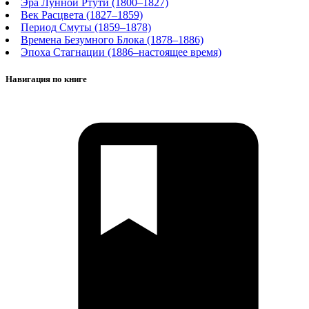
Эра Лунной Ртути (1800–1827)
Век Расцвета (1827–1859)
Период Смуты (1859–1878)
Времена Безумного Блока (1878–1886)
Эпоха Стагнации (1886–настоящее время)
Навигация по книге