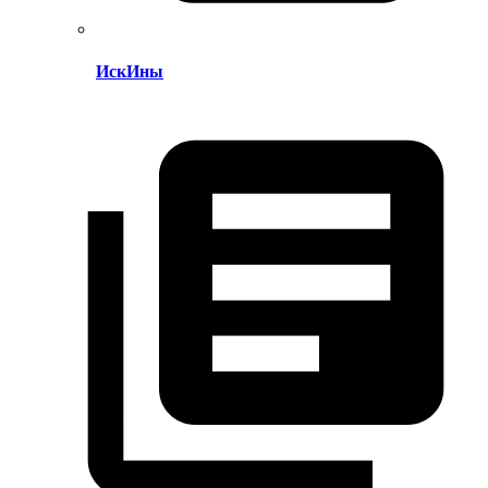
ИскИны