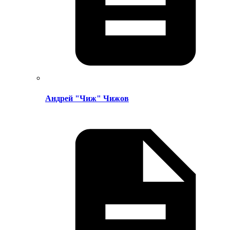
Андрей "Чиж" Чижов