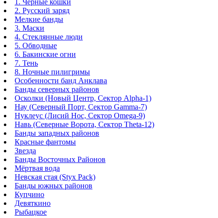
1. Чёрные кошки
2. Русский заряд
Мелкие банды
3. Маски
4. Стеклянные люди
5. Обводные
6. Бакинские огни
7. Тень
8. Ночные пилигримы
Особенности банд Анклава
Банды северных районов
Осколки (Новый Центр, Сектор Alpha-1)
Нау (Северный Порт, Сектор Gamma-7)
Нуклеус (Лисий Нос, Сектор Omega-9)
Навь (Северные Ворота, Сектор Theta-12)
Банды западных районов
Красные фантомы
Звезда
Банды Восточных Районов
Мёртвая вода
Невская стая (Styx Pack)
Банды южных районов
Купчино
Девяткино
Рыбацкое