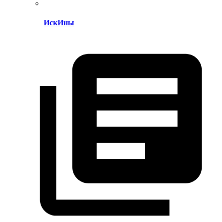
ИскИны