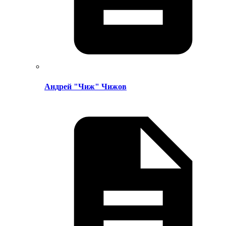
Андрей "Чиж" Чижов