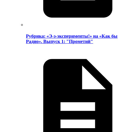
Рубрика: «Э-э-эксперименты!» на «Как бы
Радио». Выпуск 1: "Прометий"