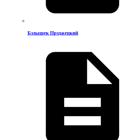
Бздышек Прзджецкий