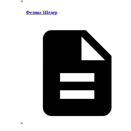
Феликс Шедер