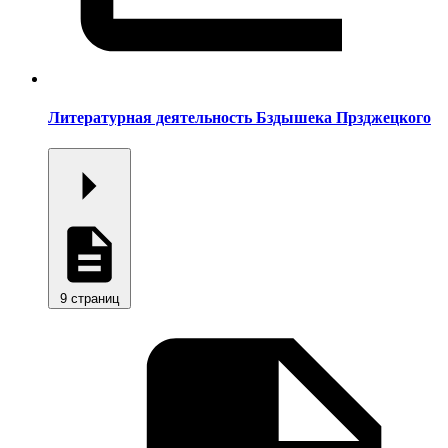
Литературная деятельность Бздышека Прзджецкого
9 страниц