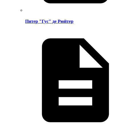
Питер "Гус" де Рюйтер