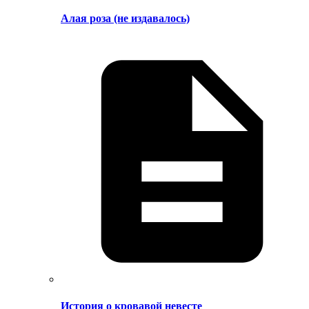
Алая роза (не издавалось)
История о кровавой невесте