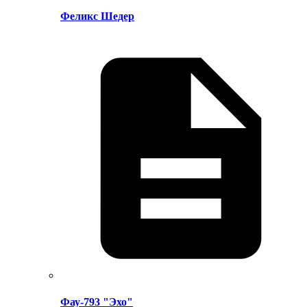
Феликс Шедер
Фау-793 "Эхо"