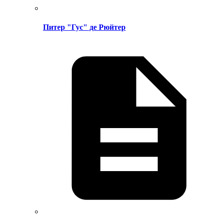
Питер "Гус" де Рюйтер