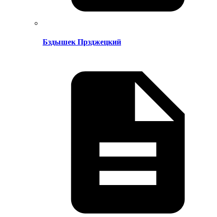
Бздышек Прзджецкий