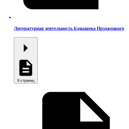
Литературная деятельность Бздышека Прзджецкого
9 страниц