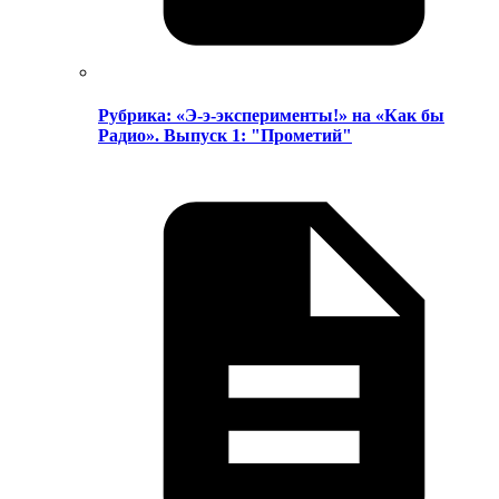
Рубрика: «Э-э-эксперименты!» на «Как бы
Радио». Выпуск 1: "Прометий"