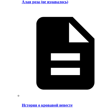
Алая роза (не издавалось)
История о кровавой невесте