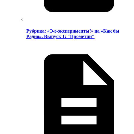
Рубрика: «Э-э-эксперименты!» на «Как бы
Радио». Выпуск 1: "Прометий"