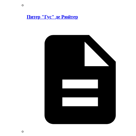
Питер "Гус" де Рюйтер