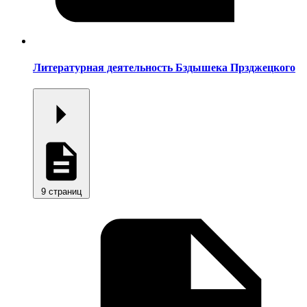
Литературная деятельность Бздышека Прзджецкого
9 страниц