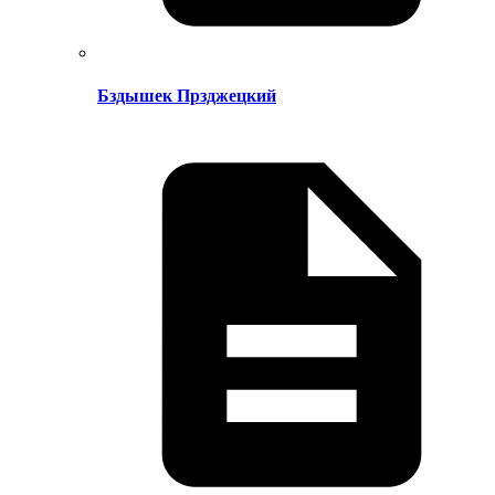
Бздышек Прзджецкий