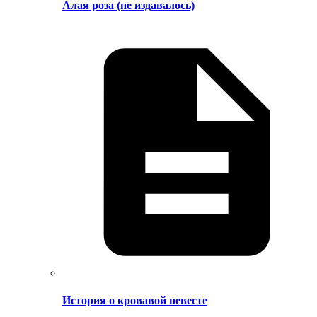
Алая роза (не издавалось)
История о кровавой невесте