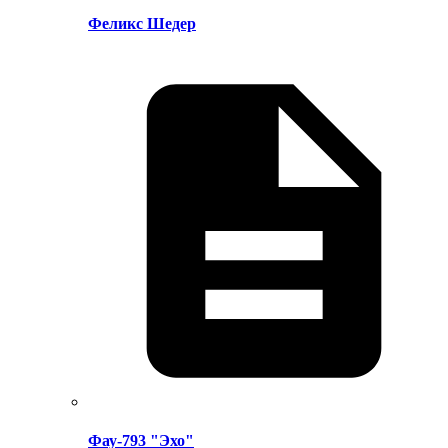
Феликс Шедер
Фау-793 "Эхо"