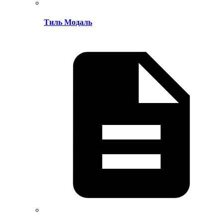
Тиль Модаль