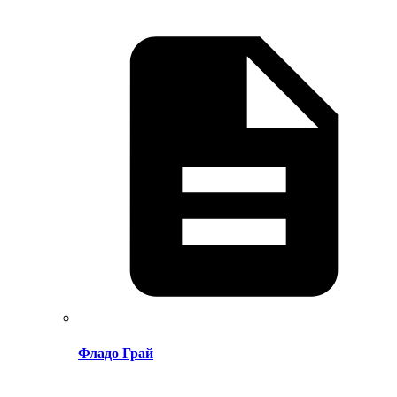
Фладо Грай