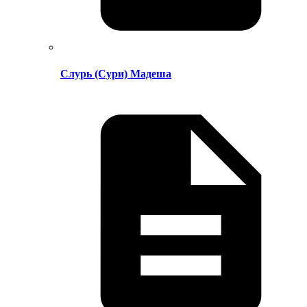
Слурь (Сури) Мадеша