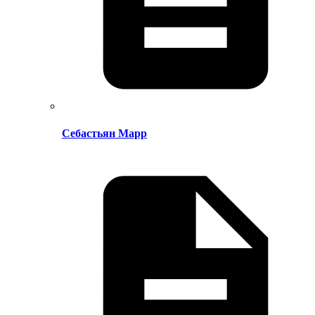
Себастьян Марр