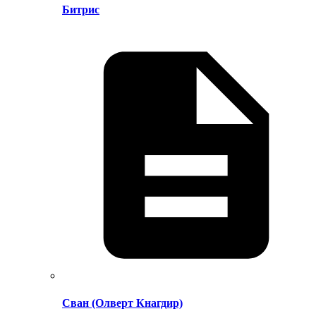
Битрис
Сван (Олверт Кнагдир)