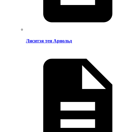
Лиситэя тен Арнольд