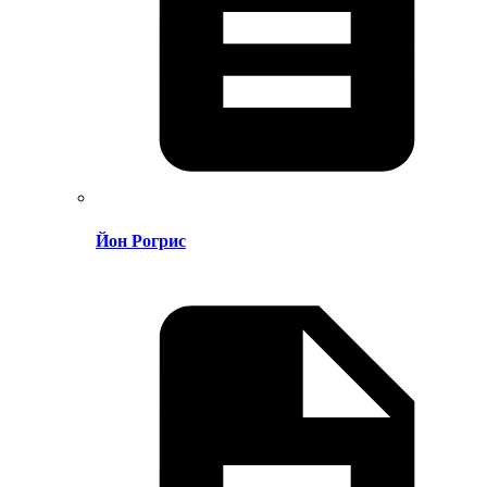
Йон Рогрис