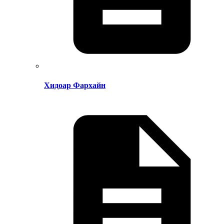
Хидоар Фархайн