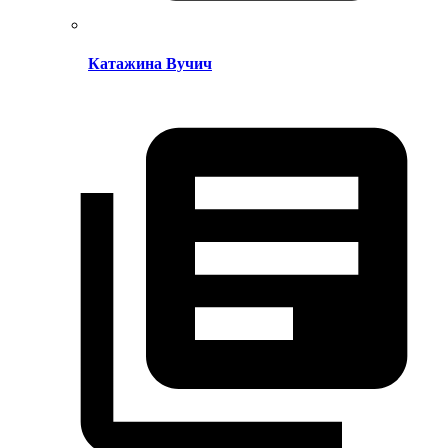
Катажина Вучич