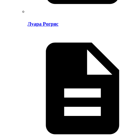
Луара Рогрис