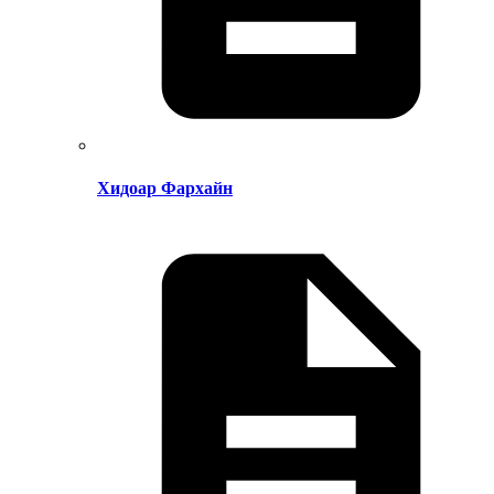
Хидоар Фархайн