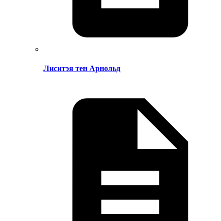
Лиситэя тен Арнольд