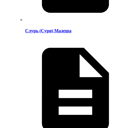
Слурь (Сури) Мадеша