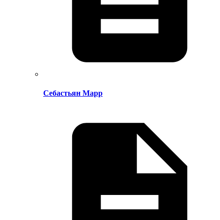
Себастьян Марр