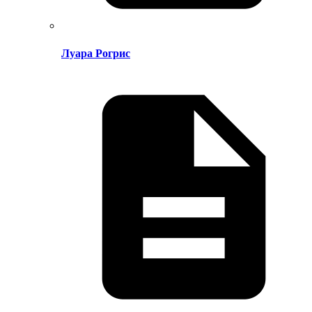
Луара Рогрис