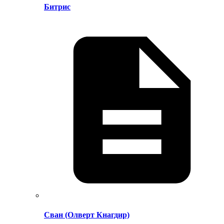
Битрис
Сван (Олверт Кнагдир)