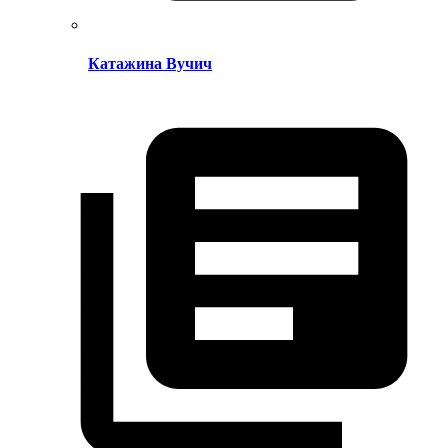
Катажина Вучич