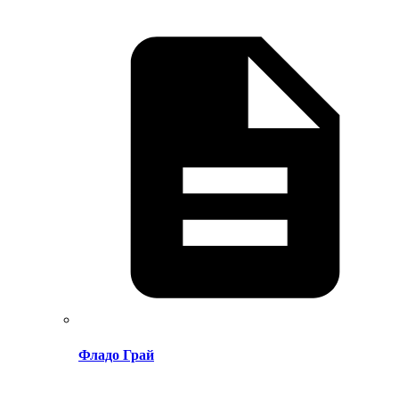
Фладо Грай