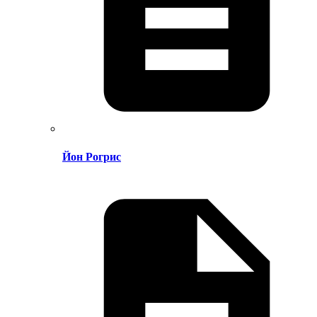
Йон Рогрис