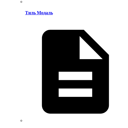
Тиль Модаль