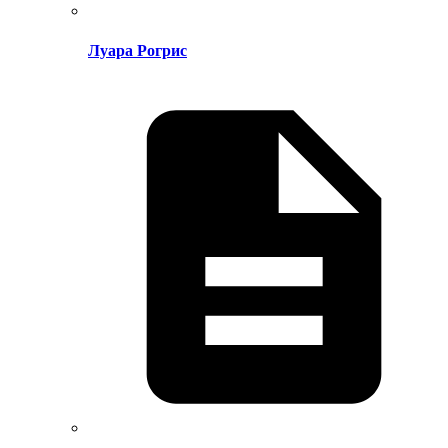
Луара Рогрис