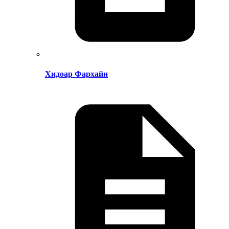
Хидоар Фархайн