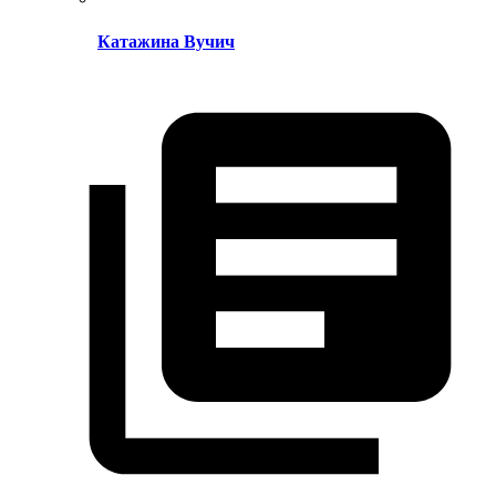
Катажина Вучич