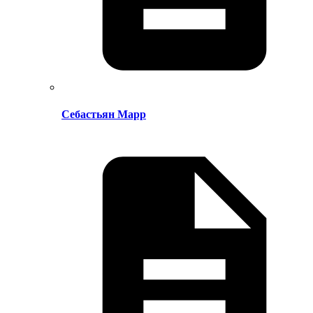
Себастьян Марр