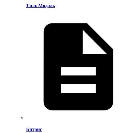
Тиль Модаль
Битрис