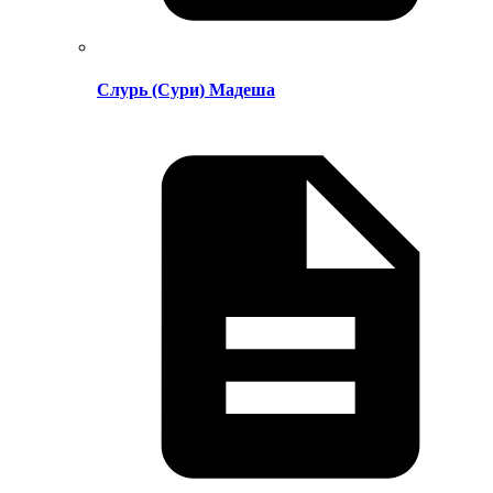
Слурь (Сури) Мадеша