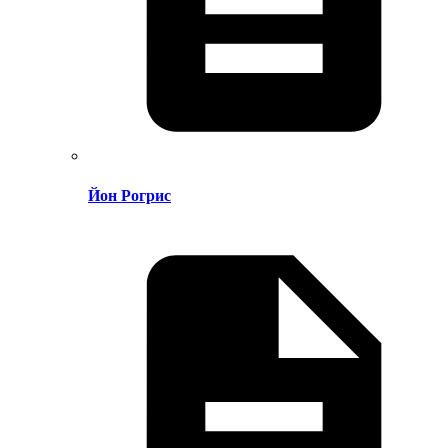
Йон Рогрис