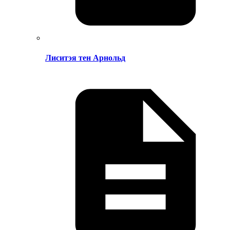
Лиситэя тен Арнольд