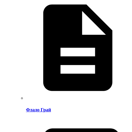
Фладо Грай