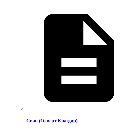
Сван (Олверт Кнагдир)