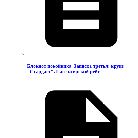
Блокнот покойника. Записка третья: круиз
"Стардаст". Пассажирский рейс