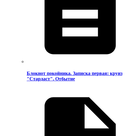
Блокнот покойника. Записка первая: круиз
"Стардаст". Отбытие