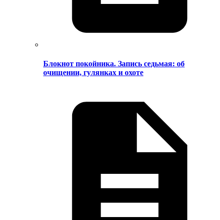
Блокнот покойника. Запись седьмая: об
очищении, гулянках и охоте