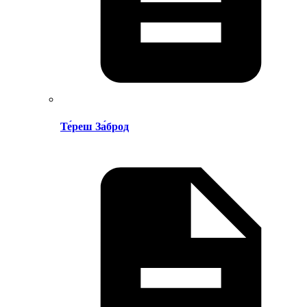
Те́реш За́брод