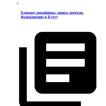
Блокнот покойника: запись девятая.
Возвращение в Бухту