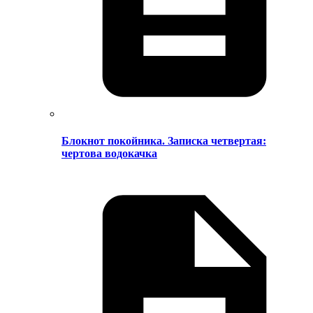
Блокнот покойника. Записка четвертая:
чертова водокачка