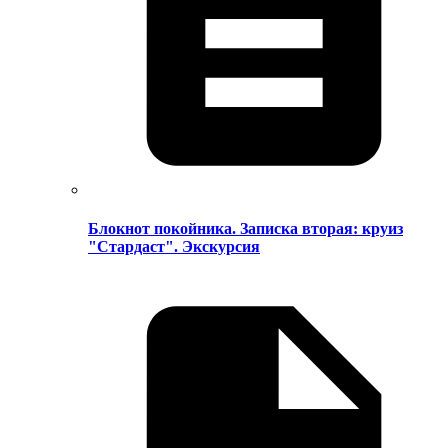
Блокнот покойника. Записка вторая: круиз
"Стардаст". Экскурсия