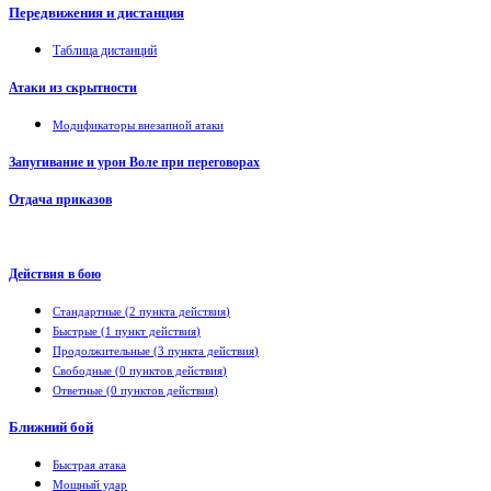
Передвижения и дистанция
Таблица дистанций
Атаки из скрытности
Модификаторы внезапной атаки
Запугивание и урон Воле при переговорах
Отдача приказов
Действия в бою
Стандартные
(
2 пункта действия
)
Быстрые
(
1 пункт действия
)
Продолжительные
(
3 пункта действия
)
Свободные
(
0 пунктов действия
)
Ответные
(
0 пунктов действия
)
Ближний бой
Быстрая атака
Мощный удар