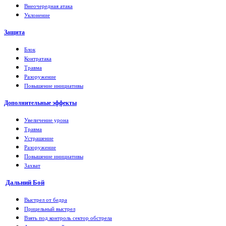
Внеочередная атака
Уклонение
Защита
Блок
Контратака
Травма
Разоружение
Повышение инициативы
Дополнительные эффекты
Увеличение урона
Травма
Устрашение
Разоружение
Повышение инициативы
Захват
Дальний Бой
Выстрел от бедра
Прицельный выстрел
Взять под контроль сектор обстрела