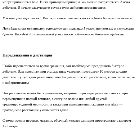
могут применить в бою. Ниже приведены примеры, как можно потратить эти 3 очка
действия. В начале следующего раунда очки действия восстановятся.
У некоторых персонажей Мастера очков действия может быть больше или меньше.
Попаданием по противнику считается как минимум 1 успех, полученный в результате
броска. Каждый дополнительный успех можно обменять на бонусные эффекты.
Передвижения и дистанция
Чтобы переместиться во время сражения, вам необходимо предпринять быстрое
действие. Ваш персонаж при стандартных условиях преодолеет 10 метров за одно
действие. Существуют различные способы увеличить это расстояние, в том числе черты
и киберимпланты.
Это расстояние может быть уменьшено, например, при перегрузке персонажа, при
перемещении в полной темноте, в снегу по колено или любой другой
труднопроходимой местности, а также при передвижении скрытно или лёжа —
проходимое расстояние уменьшается вдвое.
С точки зрения игровых механик, обычный человек занимает пространство размером
1х1 метра.