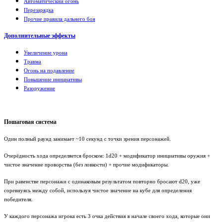
Автоматический огонь
Перезарядка
Прочие правила дальнего боя
Дополнительные эффекты
Увеличение урона
Травма
Огонь на подавление
Повышение инициативы
Разоружение
Пошаговая система
Один полный раунд занимает ~10 секунд с точки зрения персонажей.
Очерёдность хода определяется броском: 1
d
20 + модификатор инициативы оружия +
чистое значение
проворства (без ловкости) + прочие модификаторы.
При равенстве персонажи с одинаковым результатом повторно бросают
d
20, уже
соревнуясь между собой, используя чистое значение на кубе для определения
победителя.
У каждого персонажа игрока есть 3 очка действия в начале своего хода, которые они