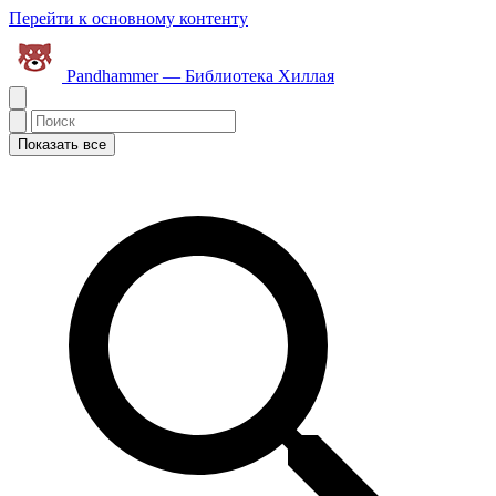
Перейти к основному контенту
Pandhammer — Библиотека Хиллая
Показать все