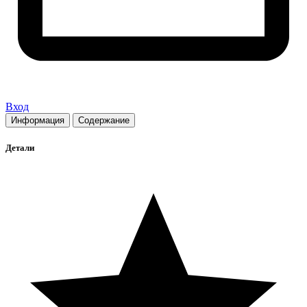
Вход
Информация
Содержание
Детали