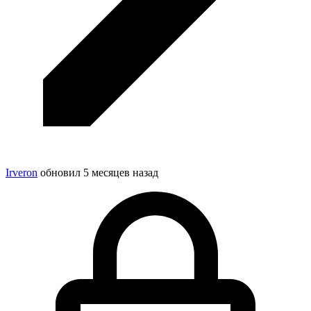
Irveron
обновил
5 месяцев назад