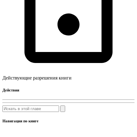
Действующие разрешения книги
Действия
Навигация по книге