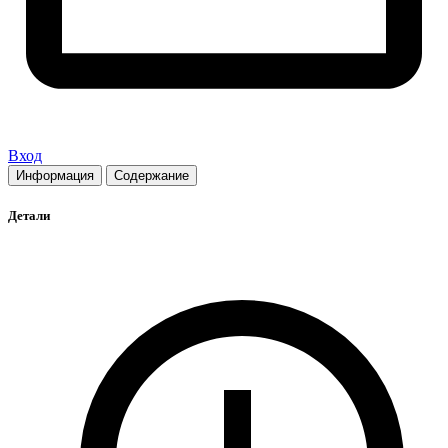
Вход
Информация
Содержание
Детали