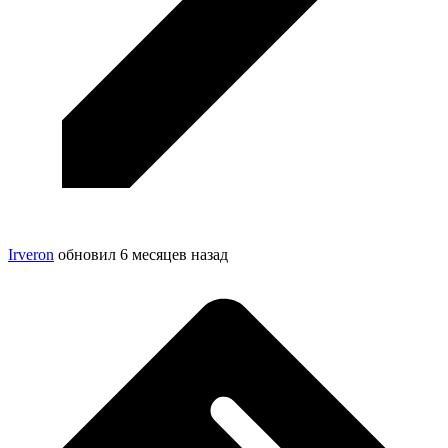
Irveron
обновил
6 месяцев назад