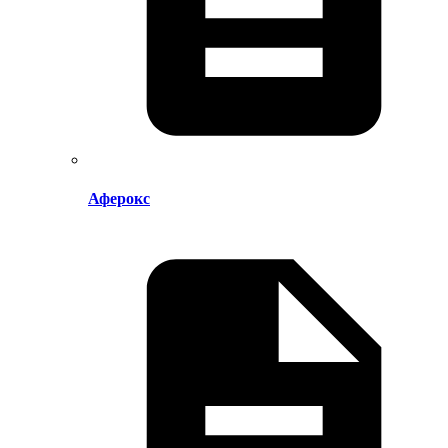
Аферокс