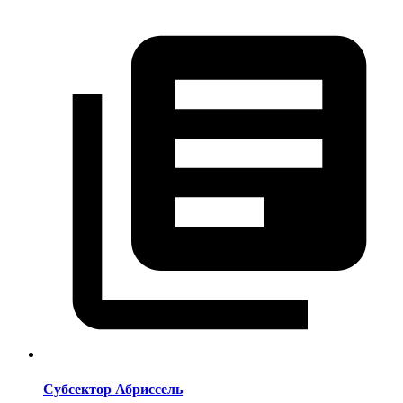
Субсектор Абриссель