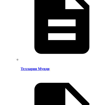
Теллария Мунди