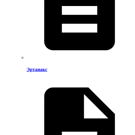
Эртанакс