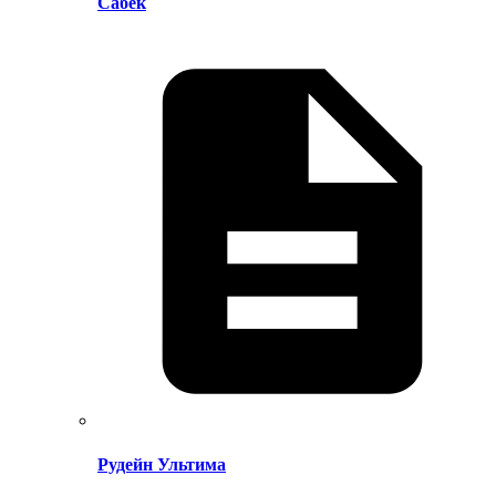
Сабек
Рудейн Ультима