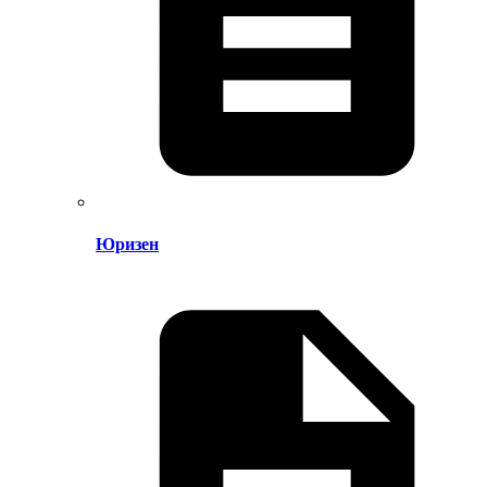
Юризен