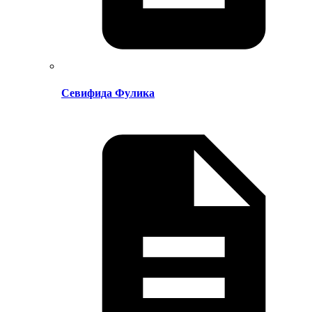
Севифида Фулика