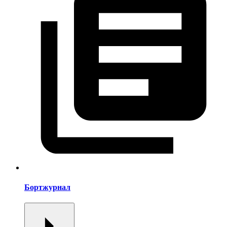
Бортжурнал