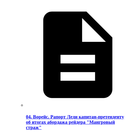
04. Ворейс. Рапорт Леди капитан-претенденту
об итогах абордажа рейдера "Мангровый
страж"