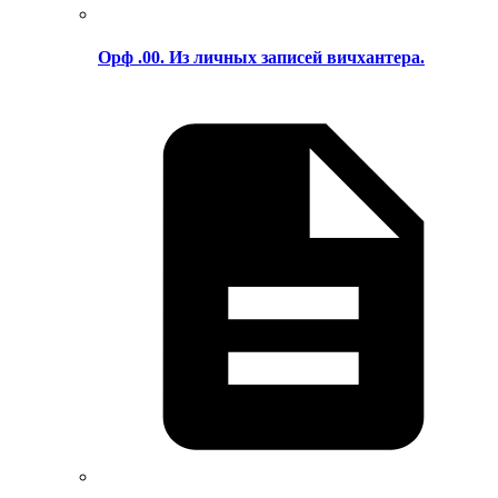
Орф .00. Из личных записей вичхантера.