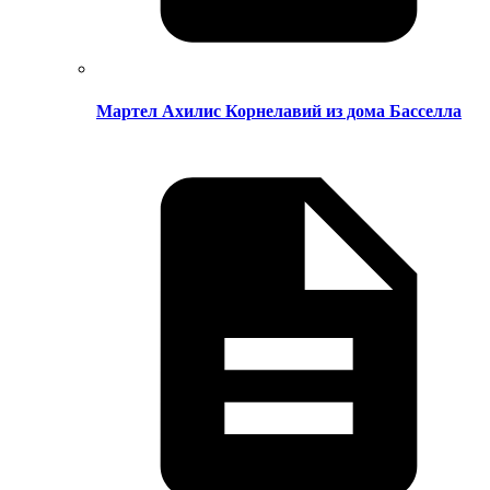
Мартел Ахилис Корнелавий из дома Басселла