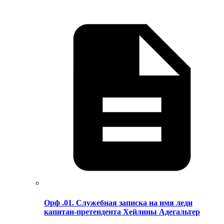
Орф .01. Служебная записка на имя леди
капитан-претендента Хейлины Адегальтер