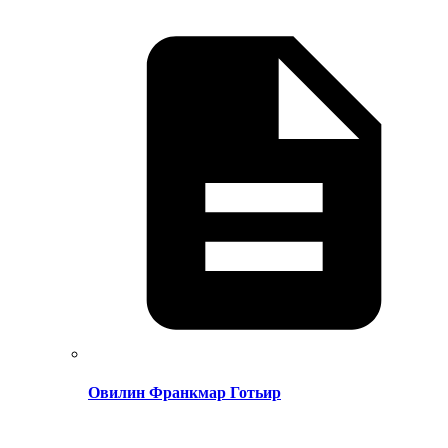
Овилин Франкмар Готьир