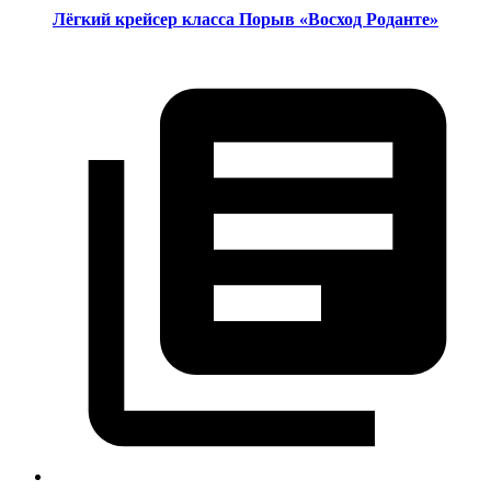
Лёгкий крейсер класса Порыв «Восход Роданте»