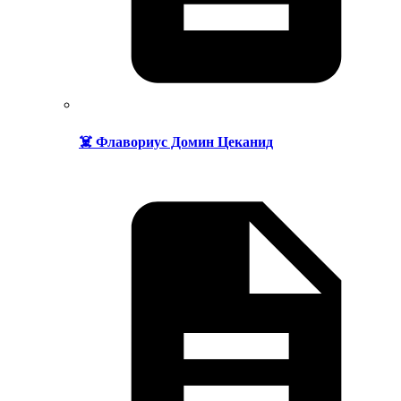
☠️ Флавориус Домин Цеканид