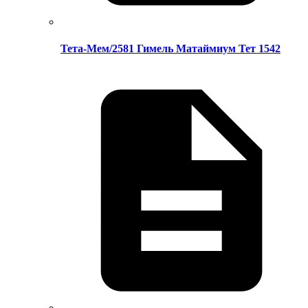
Тета-Мем/2581 Гимель Матаймиум Тет 1542