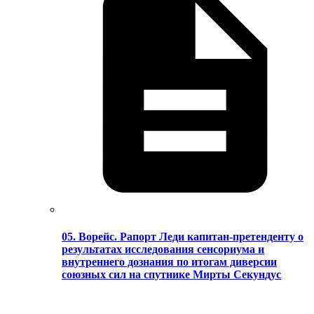
05. Ворейс. Рапорт Леди капитан-претенденту о
результатах исследования сенсориума и
внутреннего дознания по итогам диверсии
союзных сил на спутнике Мирты Секундус