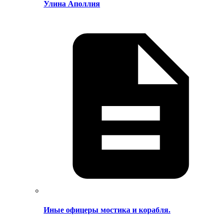
Улина Аполлия
Иные офицеры мостика и корабля.