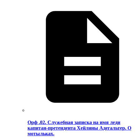
Орф .02. Служебная записка на имя леди
капитан-претендента Хейлины Адегальтер. О
мотыльках.