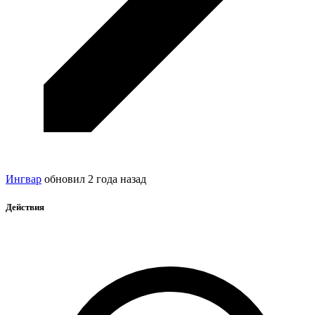
Ингвар
обновил
2 года назад
Действия