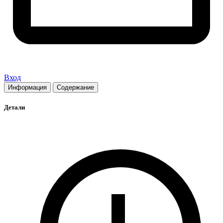
Вход
Информация
Содержание
Детали